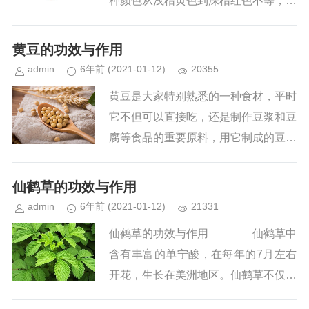
种颜色从浅桔黄色到深桔红色不等，大
小从2厘米到10厘米，重量从100克到3
50克。 前面已经说了很多朋
黄豆的功效与作用
友喜欢吃柿子，可想而知柿...
admin
6年前
(2021-01-12)
20355
黄豆是大家特别熟悉的一种食材，平时
它不但可以直接吃，还是制作豆浆和豆
腐等食品的重要原料，用它制成的豆浆
有着“植物牛奶”之称。据说黄豆所有植
物食材中蛋白质含量最高的存在，而且
仙鹤草的功效与作用
它脂肪与氨基酸等物质的含量也...
admin
6年前
(2021-01-12)
21331
仙鹤草的功效与作用 仙鹤草中
含有丰富的单宁酸，在每年的7月左右
开花，生长在美洲地区。仙鹤草不仅是
一种植物，还是一味中药，特别在强