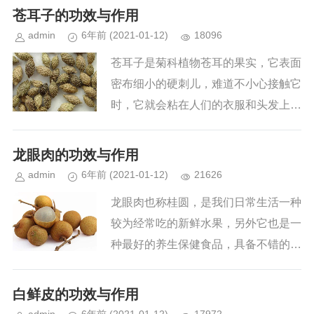
心、改善低血压、止血、抗菌上有很好
苍耳子的功效与作用
的效果，为此也被应用到中药上来。...
admin
6年前
(2021-01-12)
18096
苍耳子是菊科植物苍耳的果实，它表面
密布细小的硬刺儿，难道不小心接触它
时，它就会粘在人们的衣服和头发上，
而且很难去除。不过这种苍耳子收集起
来晒干是可以入药的，它是一种功效特
龙眼肉的功效与作用
别出色的中药材，能散风止痛，也...
admin
6年前
(2021-01-12)
21626
龙眼肉也称桂圆，是我们日常生活一种
较为经常吃的新鲜水果，另外它也是一
种最好的养生保健食品，具备不错的养
生保健作用与功效，其关键有利于补血
补气、安神助眠、防衰老等作用，但龙
白鲜皮的功效与作用
眼肉在具备多种多样作用与功效的...