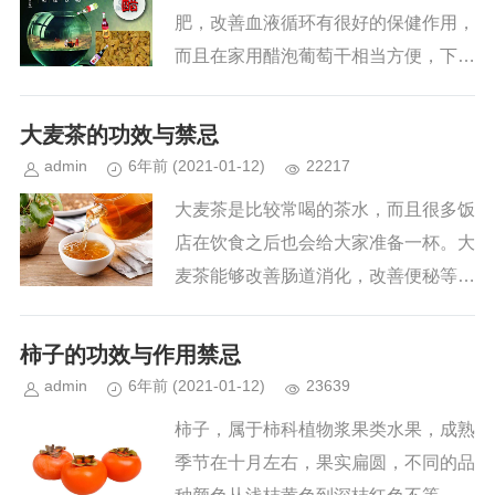
肥，改善血液循环有很好的保健作用，
而且在家用醋泡葡萄干相当方便，下面
把吃醋泡葡萄干的好处与制作方法分享
给大家。 ...
大麦茶的功效与禁忌
admin
6年前
(2021-01-12)
22217
大麦茶是比较常喝的茶水，而且很多饭
店在饮食之后也会给大家准备一杯。大
麦茶能够改善肠道消化，改善便秘等情
况。 大麦茶的功效与作用
1 :助消化增进饮食，大麦茶能够
柿子的功效与作用禁忌
很好的去除油腻，如果吃饭的时...
admin
6年前
(2021-01-12)
23639
柿子，属于柿科植物浆果类水果，成熟
季节在十月左右，果实扁圆，不同的品