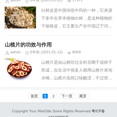
admin
6年前
(2021-01-12)
17972
白鲜皮是中国传统中药的一种，它来源
于多年生草本植物白鲜，是这种植物的
干燥根皮，它主要出产在中国辽宁河北
以及四川和江苏等地，每年春天和秋天
是采集这种中药材的好时候，人们在采
山楂片的功效与作用
集它以后纵向剖开去掉木心把它切...
admin
6年前
(2021-01-12)
8069
山楂片是由山楂经过去籽后晒干或烘干
而成，在生活中很多人都用山楂片来泡
水喝，山楂片虽然口味酸涩，不过营养
价值却是非常强大的，今天百果轩小编
就为大家带来了山楂片的功效与作用
首页️
1
2
下一页
尾页
山楂切片后经过烘干或晒干...
Copyright Your WebSite.Some Rights Reserved.
粤ICP备